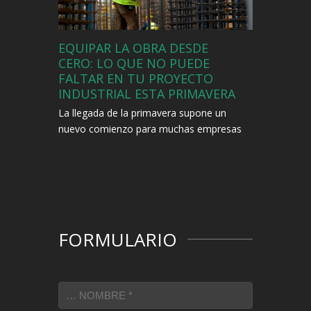
EQUIPAR LA OBRA DESDE
CERO: LO QUE NO PUEDE
FALTAR EN TU PROYECTO
INDUSTRIAL ESTA PRIMAVERA
La llegada de la primavera supone un
nuevo comienzo para muchas empresas
del sector industrial y de la construcción.
Con el buen tiempo se multiplican los
proyectos, se reactivan obras paralizadas
por el invierno y es el momento idóneo
para planificar, equipar y ejecutar con
eficiencia. Pero, lo que no puede faltar en
FORMULARIO
tu proyecto industrial esta primavera debe
estar previsto y disponible en tu almacén
para garantizar una ejecución eficiente
desde el inicio. Desde Ferretería Poveda,
especialistas en suministros industriales y